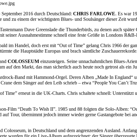
ab September 2016 durch Deutschland:
CHRIS FARLOWE
. Es war 1
te und zu einem der wichtigsten Blues- und Soulsänger dieser Zeit wurd
Tastenmann Dave Greenslade die Thunderbirds, zu denen auch später Ca
mit seiner Ausnahmestimme schnell eine feste Größe in Londons R&B-
ld im Handel, doch erst mit “Out of Time” gelang Chris 1966 der ganz
türmte die Hauptstädte Europas und brach sämtliche Zuschauerrekorde
Band
COLOSSEUM
einzusteigen. Seine unnachahmlichen Blues-Arien 
um auf den Markt, das man sicherlich auch heute noch getrost als ein
Hardrock-Band mit Hammond-Orgel. Deren Alben „Made In England“ un
 Crane dem Sänger auf den Leib schrieb – etwa “People You Can’t Tru
 of Time” erneut in die UK-Charts. Chris schaltete schnell: Unterstütz
on-Film “Death To Wish II”. 1985 und 88 folgten die Solo-Alben: “Ou
and auf Tour, übernimmt jedoch immer wieder gerne Gastangebote bei a
d Colosseum, in Deutschland und dem angrenzenden Ausland. Anfang
erte wurden für ein Live-Album aufgezeichnet; der Sänger überzeugt