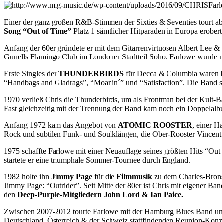
Einer der ganz großen R&B-Stimmen der Sixties & Seventies tourt 
Song “Out of Time”
Platz 1 sämtlicher Hitparaden in Europa erober
Anfang der 60er gründete er mit dem Gitarrenvirtuosen Albert Lee & 
Gunells Flamingo Club im Londoner Stadtteil Soho. Farlowe wurde 
Erste Singles der
THUNDERBIRDS
für Decca & Columbia waren ba
“Handbags and Gladrags”, “Moanin´” und “Satisfaction”. Die Band s
1970 verließ Chris die Thunderbirds, um als Frontman bei der Kult-
Fast gleichzeitig mit der Trennung der Band kam noch ein Doppelalb
Anfang 1972 kam das Angebot von
ATOMIC ROOSTER
, einer 
Rock und subtilen Funk- und Soulklängen, die Ober-Rooster Vincent
1975 schaffte Farlowe mit einer Neuauflage seines größten Hits “Out
startete er eine triumphale Sommer-Tournee durch England.
1982 holte ihn
Jimmy Page
für die
Filmmusik
zu dem Charles-Brons
Jimmy Page: “Outrider”. Seit Mitte der 80er ist Chris mit eigener B
den
Deep-Purple-Mitgliedern John Lord & Ian Paice.
Zwischen 2007-2012 tourte Farlowe mit der Hamburg Blues Band un
Deutschland, Österreich & der Schweiz stattfindenden Reunion-Konz