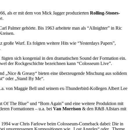
966, als er mit dem von Mick Jagger produzierten
Rolling-Stones-
e.
rl Palmer gehörte. Bis 1963 arbeitete man als “Allnighter” in Ric
Kreisen.
 große Wurf. Es folgten weitere Hits wie “Yesterdays Papers”,
.
fügten sich kongenial in den dramatischen Sound der Formation ein.
 Juwel der Rockgeschichte bezeichnen kann “Colosseum Live”.
d „Nice & Greasy“ bieten eine überzeugende Mischung aus solidem
st“ oder „Stand By Me“.
t u.a. von Maggie Bell und seinem ex-Thunderbird-Kollegen Albert Lee
t Of The Blue” und “Born Again” und eine weitere Produktion mit
nderen Formationen – u.a. bei
Van Morrison
& den R&B Allstars mit
 1994 war Chris Farlowe beim Colosseum-Comeback dabei: Die in
e bei unvergessenen Kompositionen wie „Lost Angeles“ oder „Theme