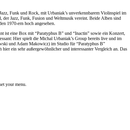
n Jazz, Funk und Rock, mit Urbaniak’s unverkennbarem Violinspiel im
til, der Jazz, Funk, Fusion und Weltmusik vereint. Beide Alben sind
 den 1970-ern hoch angesehen.
nt ist eine Box mit “Paratyphus B” und “Inactin” sowie ein Konzert,
sant: Hier spielt die Michal Urbaniak’s Group bereits live und im
tkowski und Adam Makowicz) im Studio für “Paratyphus B”
hier ein sehr außergewöhnlicher und interessanter Vergleich an. Das
set your menu.