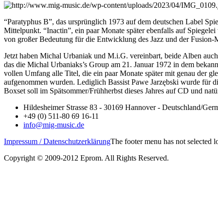
“Paratyphus B”, das ursprünglich 1973 auf dem deutschen Label Spieg
Mittelpunkt. “Inactin”, ein paar Monate später ebenfalls auf Spiegelei
von großer Bedeutung für die Entwicklung des Jazz und der Fusion-
Jetzt haben Michal Urbaniak und M.i.G. vereinbart, beide Alben auch
das die Michal Urbaniaks’s Group am 21. Januar 1972 in dem bekannte
vollen Umfang alle Titel, die ein paar Monate später mit genau de
aufgenommen wurden. Lediglich Bassist Pawe Jarzębski wurde für die 
Boxset soll im Spätsommer/Frühherbst dieses Jahres auf CD und natürl
Hildesheimer Strasse 83 - 30169 Hannover - Deutschland/Ger
+49 (0) 511-80 69 16-11
info@mig-music.de
Impressum / Datenschutzerklärung
The footer menu has not selected 
Copyright © 2009-2012 Eprom. All Rights Reserved.