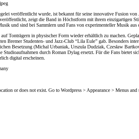
elei veröffentlicht wurde, ist bekannt für seine innovative Fusion vo
 veröffentlicht, zeigt die Band in Höchstform mit ihrem einzigartigen S
Musik und sind bei Sammlern und Fans von experimenteller Musik aus
 auf Tonträgern in physischer Form wieder erhältlich zu machen. Gepla
n Bremer Studenten- und Jazz-Club “Lila Eule” gab. Besonders interes
r gleichen Besetzung (Michal Urbaniak, Urszula Dudziak, Czesław Bar
Studioaufnahmen durch Roman Dylag ersetzt. Für die Fans bietet sich 
ich digital erscheinen.
many
location or does not exist. Go to Wordpress > Appearance > Menus and 