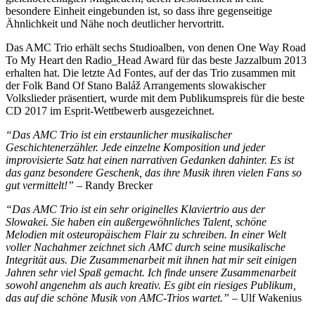
besondere Einheit eingebunden ist, so dass ihre gegenseitige
Ähnlichkeit und Nähe noch deutlicher hervortritt.
Das AMC Trio erhält sechs Studioalben, von denen One Way Road
To My Heart den Radio_Head Award für das beste Jazzalbum 2013
erhalten hat. Die letzte Ad Fontes, auf der das Trio zusammen mit
der Folk Band Of Stano Baláž Arrangements slowakischer
Volkslieder präsentiert, wurde mit dem Publikumspreis für die beste
CD 2017 im Esprit-Wettbewerb ausgezeichnet.
“Das AMC Trio ist ein erstaunlicher musikalischer
Geschichtenerzähler. Jede einzelne Komposition und jeder
improvisierte Satz hat einen narrativen Gedanken dahinter. Es ist
das ganz besondere Geschenk, das ihre Musik ihren vielen Fans so
gut vermittelt!”
– Randy Brecker
“Das AMC Trio ist ein sehr originelles Klaviertrio aus der
Slowakei. Sie haben ein außergewöhnliches Talent, schöne
Melodien mit osteuropäischem Flair zu schreiben. In einer Welt
voller Nachahmer zeichnet sich AMC durch seine musikalische
Integrität aus. Die Zusammenarbeit mit ihnen hat mir seit einigen
Jahren sehr viel Spaß gemacht. Ich finde unsere Zusammenarbeit
sowohl angenehm als auch kreativ. Es gibt ein riesiges Publikum,
das auf die schöne Musik von AMC-Trios wartet.”
– Ulf Wakenius