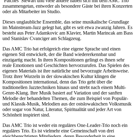
‘Patches’ Stewart und viele andere haben sich mit dem AMC Trio
zusammengetan, entweder als besondere Gäste bei ihren Konzerten
oder als Mitarbeiter im Studio.
Dieses unglaubliche Ensemble, das seine musikalische Grundlage
im Mainstream-Jazz gelegt hat, gibt es seit etwa zwanzig Jahren. Es
besteht aus Peter Adamkovic am Klavier, Martin Marincak am Bass
und Stanislav Cvanciger am Schlagzeug.
Das AMC Trio hat erfolgreich eine eigene Sprache und einen
eigenen Stil entwickelt, der die Band wiedererkennbar und
einzigartig macht. In ihren Kompositionen gelingt es ihnen sehr
reale Emotionen und Geschichten hervorzurufen. Das Spielen des
eigenen Materials ist ihre natürliche und bevorzugte Arbeitsweise.
Trotz ihrer Wurzeln in der slowakischen Kultur klingen die
Kompositionen international, denn das Trio geht über die
traditionellen Jazztechniken hinaus und strebt nach einem Multi-
Genre-Klang. Ihre Musik basiert auf Variation und der sanften
Melodie der behandelten Themen, die zum Beispiel von Populär-
und Klassik-Musik, Melodien aus der ostslowakischen Volksmusik
oder sogar von Natur, Literatur, Spiritualität und jeder Art von
Schönheit inspiriert sind.
Das AMC Trio ist weder ein reguläres One-Leader-Trio noch ein
reguläres Trio. Es ist vielmehr eine Gemeinschaft von drei
gleichberechtigten Mitgliedern, deren Besonderheit in eine