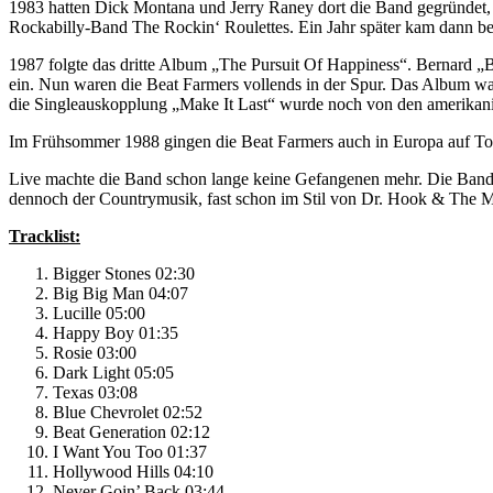
1983 hatten Dick Montana und Jerry Raney dort die Band gegründet, 
Rockabilly-Band The Rockin‘ Roulettes. Ein Jahr später kam dann be
1987 folgte das dritte Album „The Pursuit Of Happiness“. Bernard 
ein. Nun waren die Beat Farmers vollends in der Spur. Das Album wa
die Singleauskopplung „Make It Last“ wurde noch von den amerikan
Im Frühsommer 1988 gingen die Beat Farmers auch in Europa auf To
Live machte die Band schon lange keine Gefangenen mehr. Die Band war
dennoch der Countrymusik, fast schon im Stil von Dr. Hook & The 
Tracklist:
Bigger Stones 02:30
Big Big Man 04:07
Lucille 05:00
Happy Boy 01:35
Rosie 03:00
Dark Light 05:05
Texas 03:08
Blue Chevrolet 02:52
Beat Generation 02:12
I Want You Too 01:37
Hollywood Hills 04:10
Never Goin’ Back 03:44