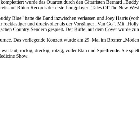
komplettiert wurde das Quartett durch den Gitarristen Bernard „Buddy
reits auf Rhino Records der erste Longplayer „Tales Of The New West“ 
„Buddy Blue“ hatte die Band inzwischen verlassen und Joey Harris (v
r rocklastiger und druckvoller als der Vorgänger „Van Go“. Mit „Holl
ischen Country-Sendern gespielt. Der Büffel auf dem Cover wurde z
urnee. Das vorliegende Konzert wurde am 29. Mai im Bremer „Modern
 laut, rockig, dreckig, rotzig, voller Elan und Spielfreude. Sie spiel
Medicine Show.