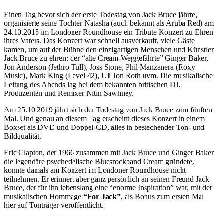
Einen Tag bevor sich der erste Todestag von Jack Bruce jährte,
organisierte seine Tochter Natasha (auch bekannt als Aruba Red) am
24.10.2015 im Londoner Roundhouse ein Tribute Konzert zu Ehren
ihres Vaters. Das Konzert war schnell ausverkauft, viele Gäste
kamen, um auf der Bühne den einzigartigen Menschen und Künstler
Jack Bruce zu ehren: der “alte Cream-Weggefährte” Ginger Baker,
Jon Anderson (Jethro Tull), Joss Stone, Phil Manzanera (Roxy
Music), Mark King (Level 42), Uli Jon Roth uvm. Die musikalische
Leitung des Abends lag bei dem bekannten britischen DJ,
Produzenten und Remixer Nitin Sawhney.
Am 25.10.2019 jährt sich der Todestag von Jack Bruce zum fünften
Mal. Und genau an diesem Tag erscheint dieses Konzert in einem
Boxset als DVD und Doppel-CD, alles in bestechender Ton- und
Bildqualität.
Eric Clapton, der 1966 zusammen mit Jack Bruce und Ginger Baker
die legendäre psychedelische Bluesrockband Cream gründete,
konnte damals am Konzert im Londoner Roundhouse nicht
teilnehmen. Er erinnert aber ganz persönlich an seinen Freund Jack
Bruce, der für ihn lebenslang eine “enorme Inspiration” war, mit der
musikalischen Hommage
“For Jack”
, als Bonus zum ersten Mal
hier auf Tonträger veröffentlicht.