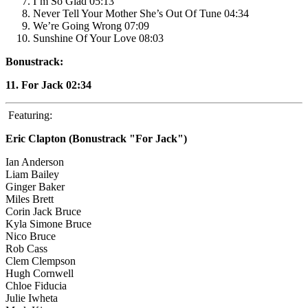
I’m So Glad 05:13
Never Tell Your Mother She’s Out Of Tune 04:34
We’re Going Wrong 07:09
Sunshine Of Your Love 08:03
Bonustrack:
11. For Jack 02:34
Featuring:
Eric Clapton (Bonustrack "For Jack")
Ian Anderson
Liam Bailey
Ginger Baker
Miles Brett
Corin Jack Bruce
Kyla Simone Bruce
Nico Bruce
Rob Cass
Clem Clempson
Hugh Cornwell
Chloe Fiducia
Julie Iwheta