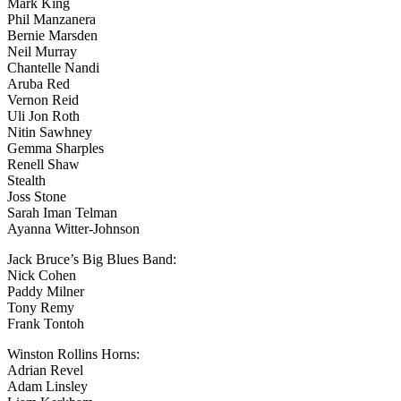
Mark King
Phil Manzanera
Bernie Marsden
Neil Murray
Chantelle Nandi
Aruba Red
Vernon Reid
Uli Jon Roth
Nitin Sawhney
Gemma Sharples
Renell Shaw
Stealth
Joss Stone
Sarah Iman Telman
Ayanna Witter-Johnson
Jack Bruce’s Big Blues Band:
Nick Cohen
Paddy Milner
Tony Remy
Frank Tontoh
Winston Rollins Horns:
Adrian Revel
Adam Linsley