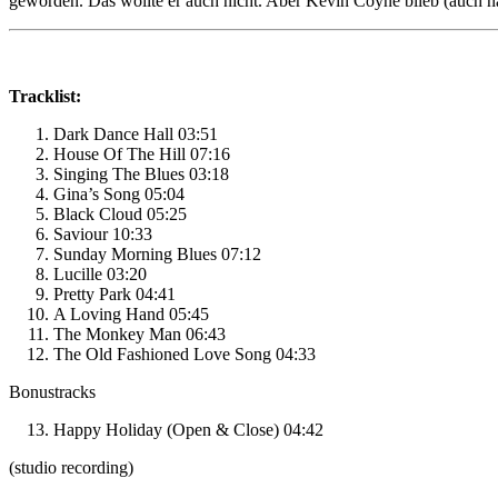
geworden. Das wollte er auch nicht. Aber Kevin Coyne blieb (auch n
Tracklist:
Dark Dance Hall 03:51
House Of The Hill 07:16
Singing The Blues 03:18
Gina’s Song 05:04
Black Cloud 05:25
Saviour 10:33
Sunday Morning Blues 07:12
Lucille 03:20
Pretty Park 04:41
A Loving Hand 05:45
The Monkey Man 06:43
The Old Fashioned Love Song 04:33
Bonustracks
Happy Holiday (Open & Close) 04:42
(studio recording)