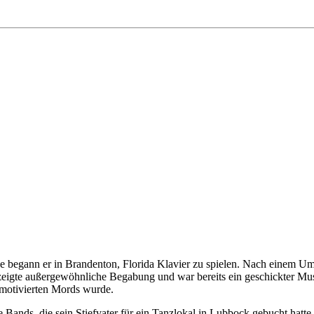
egann er in Brandenton, Florida Klavier zu spielen. Nach einem Umzu
zeigte außergewöhnliche Begabung und war bereits ein geschickter Mus
h motivierten Mords wurde.
ie Bands, die sein Stiefvater für ein Tanzlokal in Lubbock gebucht hatt