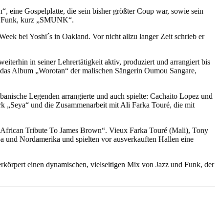
, eine Gospelplatte, die sein bisher größter Coup war, sowie sein
her“ Funk, kurz „SMUNK“.
ek bei Yoshi´s in Oakland. Vor nicht allzu langer Zeit schrieb er
erhin in seiner Lehrertätigkeit aktiv, produziert und arrangiert bis
für das Album „Worotan“ der malischen Sängerin Oumou Sangare,
ubanische Legenden arrangierte und auch spielte: Cachaito Lopez und
rk „Seya“ und die Zusammenarbeit mit Ali Farka Touré, die mit
 African Tribute To James Brown“. Vieux Farka Touré (Mali), Tony
a und Nordamerika und spielten vor ausverkauften Hallen eine
körpert einen dynamischen, vielseitigen Mix von Jazz und Funk, der