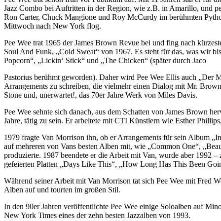
Jazz Combo bei Auftritten in der Region, wie z.B. in Amarillo, und 
Ron Carter, Chuck Mangione und Roy McCurdy im berühmten Pythodd Cl
Mittwoch nach New York flog.
Pee Wee trat 1965 der James Brown Revue bei und fing nach kürzeste
Soul And Funk, „Cold Sweat“ von 1967. Es steht für das, was wir bi
Popcorn“, „Lickin‘ Stick“ und „The Chicken“ (später durch Jaco
Pastorius berühmt geworden). Daher wird Pee Wee Ellis auch „Der Ma
Arrangements zu schreiben, die vielmehr einen Dialog mit Mr. Browns
Stone und, unerwartet!, das 70er Jahre Werk von Miles Davis.
Pee Wee sehnte sich danach, aus dem Schatten von James Brown herv
Jahre, tätig zu sein. Er arbeitete mit CTI Künstlern wie Esther Ph
1979 fragte Van Morrison ihn, ob er Arrangements für sein Album „In
auf mehreren von Vans besten Alben mit, wie „Common One“, „Beautif
produzierte. 1987 beendete er die Arbeit mit Van, wurde aber 1992 –
gefeierten Platten „Days Like This“, „How Long Has This Been Go
Während seiner Arbeit mit Van Morrison tat sich Pee Wee mit Fred 
Alben auf und tourten im großen Stil.
In den 90er Jahren veröffentlichte Pee Wee einige Soloalben auf Mino
New York Times eines der zehn besten Jazzalben von 1993.