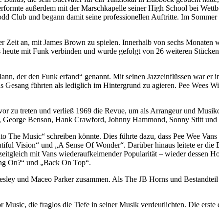
performte außerdem mit der Marschkapelle seiner High School bei Wett
ub und begann damit seine professionellen Auftritte. Im Sommer 1957
r Zeit an, mit James Brown zu spielen. Innerhalb von sechs Monaten w
s heute mit Funk verbinden und wurde gefolgt von 26 weiteren Stücken
nn, der den Funk erfand“ genannt. Mit seinen Jazzeinflüssen war er i
 Gesang führten als lediglich im Hintergrund zu agieren. Pee Wees Wi
or zu treten und verließ 1969 die Revue, um als Arrangeur und Musik
illips, George Benson, Hank Crawford, Johnny Hammond, Sonny Stitt un
to The Music“ schreiben könnte. Dies führte dazu, dass Pee Wee Vans 
ul Vision“ und „A Sense Of Wonder“. Darüber hinaus leitete er die B
 zeitgleich mit Vans wiederaufkeimender Popularität – wieder dessen H
ing On?“ und „Back On Top“.
Wesley und Maceo Parker zusammen. Als The JB Horns und Bestandteil
r Music, die fraglos die Tiefe in seiner Musik verdeutlichten. Die ers