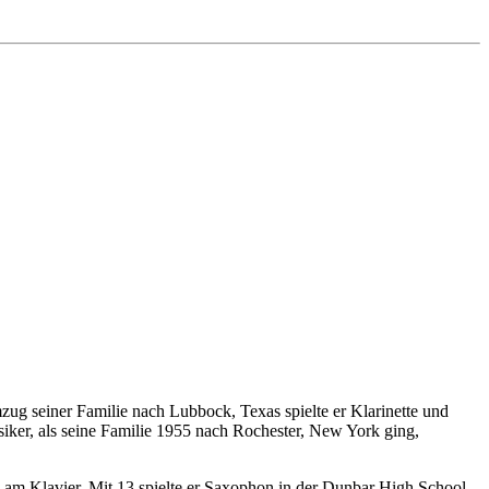
g seiner Familie nach Lubbock, Texas spielte er Klarinette und
iker, als seine Familie 1955 nach Rochester, New York ging,
e, am Klavier. Mit 13 spielte er Saxophon in der Dunbar High School