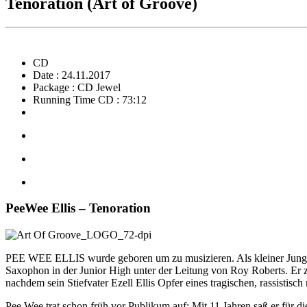
Tenoration (Art of Groove)
CD
Date : 24.11.2017
Package : CD Jewel
Running Time CD : 73:12
PeeWee Ellis – Tenoration
PEE WEE ELLIS wurde geboren um zu musizieren. Als kleiner Junge b
Saxophon in der Junior High unter der Leitung von Roy Roberts. Er 
nachdem sein Stiefvater Ezell Ellis Opfer eines tragischen, rassistisc
Pee Wee trat schon früh vor Publikum auf: Mit 11 Jahren saß er für d