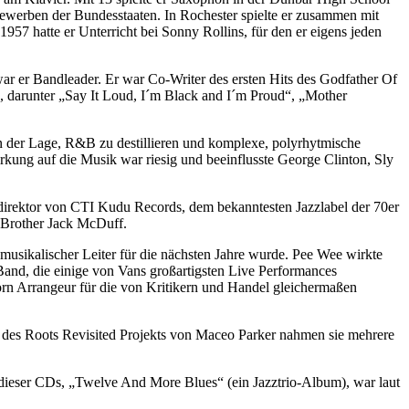
bewerben der Bundesstaaten. In Rochester spielte er zusammen mit
 hatte er Unterricht bei Sonny Rollins, für den er eigens jeden
ar er Bandleader. Er war Co-Writer des ersten Hits des Godfather Of
, darunter „Say It Loud, I´m Black and I´m Proud“, „Mother
n der Lage, R&B zu destillieren und komplexe, polyrhytmische
rkung auf die Musik war riesig und beeinflusste George Clinton, Sly
direktor von CTI Kudu Records, dem bekanntesten Jazzlabel der 70er
d Brother Jack McDuff.
musikalischer Leiter für die nächsten Jahre wurde. Pee Wee wirkte
and, die einige von Vans großartigsten Live Performances
orn Arrangeur für die von Kritikern und Handel gleichermaßen
 des Roots Revisited Projekts von Maceo Parker nahmen sie mehrere
te dieser CDs, „Twelve And More Blues“ (ein Jazztrio-Album), war laut