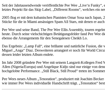
Seit der Jahrtausendwende veröffentlichte Pee Wee „Live‘n Funky“, e
letztes Projekt für das Skip Label, „Different Rooms“, welches ein 
2005 flog er mit dem kubanischen Pianisten Omar Sosa nach Japan, 200
Stücke für die in Miami ansässigen Spam All Stars, mit denen er auch l
Pee Wee und seine Band, The Pee Wee Ellis Assembly, touren regelmäßi
heute. Durch seine vielschichtigen Betätigungsfelder fand Pee Wee 
ebenso die Arrangements für den Senegalesen Cheikh Lo.
Das Ergebnis: „Lamp Fall“, eine brillante und natürliche Fusion, di
Miguel „Anga“ Diaz. Desweiteren arrangiert er noch für World Circu
dessen leider letzten Album endete.
Im Jahr 2008 gründete Pee Wee mit seinem Langzeit-Kollegen Fred W
Allen (Nigeria/Europa) und Angelique Kidjo sind nur einige von den
hochgelobte Performance. „Still Black, Still Proud“ treten im Somme
Pee Wees neues Album „Tenoration“, produziert mit Joachim Becker a
wie immer Pee Wees individuelle Handschrift trägt. „Tenoration“ best