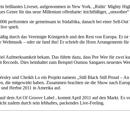
in brilliantes Liveset, aufgenommen in New York, „Ridin‘ Mighty High“
neues Genre für das neue Millenium offenbarte: leichtfüßiger, „smoot
6 performten sie gemeinsam in Südafrika, danach bei einer Sell-Out We
ive spielt.
g durch das Vereinigte Königreich und den Rest von Europa. Er ist weit
die Weltmusik – oder sie fand ihn! Er schrieb die Horn Arrangements 
e viel Aufmerksamkeit bekam. Das führte dazu, dass Pee Wee für zwei k
it Records. Dies beinhaltet zum Beispiel Oumou Sangares neuestes We
esley und Cheikh Lo ein Projekt namens „Still Black Still Proud – An
en, die mitgewirkt haben. Zusammen brachten sie die Show nach Europ
r und Herbst 2011 in Amerika auf.
uf dem Art Of Groove Label , kommt April 2011 auf den Markt. Es ver
icht zudem durch sein lebhaftes, packendes Live-Feeling.