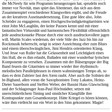
die McNeely für sein Programm herangezogen hat, sprudeln noch
immer vor Novität, man spürt das Abenteuer, das sich aus dem
Zusammenspiel verschiedener Klangwelten ergibt, und die Freude
an der kreativen Auseinandersetzung. Eine gute Idee also, John
Schröder zu engagieren, einen Hochgeschwindigkeitsgitarristen wie
einst John McLaughlin, der keine Pausen kennt und mit einer
fantastischen Virtuosität und harmonischen Flexibilität offensichtlich
jede ausdrucksstarke Phrase durch eine noch ausdrucksvollere jagen
will. Martin Scales wiederum, der viele Stile des Jazz bis hin zur
Rockmusik beherrscht, neigt in seiner Ausrichtung eher zum Blues
und einem überschwänglichen, Jimi Hendrix-orientierten Klang.
Und Jesse van Ruller hat die Gelassenheit und Leichtigkeit eines
Jim Hall, die es ihm erlaubt, Balladen mit einer wunderbar lyrischen
Komponente zu versehen. Zusammen mit der Bläsergruppe der Big
Band feuern die Gitarristen so immer wieder ihre rhythmisch-
melodischen Parallelphrasen in einem wahnsinnigen Tempo ab, so
dass es dem Zuhörer fast den Atem raubt. Aber auch die Solisten der
hr-Bigband, allen voran die Saxophonisten Tony Lakatos, Heinz-
Dieter Sauerborn und Steffen Weber, der Bassist Hans Glawischnig
und der Schlagzeuger Jean-Paul Höchstädter, setzen mit
unerschütterlichem Timing und sinnlicher Klangfülle ihre
Kontrapunkte zum Gesamtkonzept. Hätte Kriegel es hören können,
wäre ihm vielleicht nur ein Wort in den Sinn gekommen: Magie!