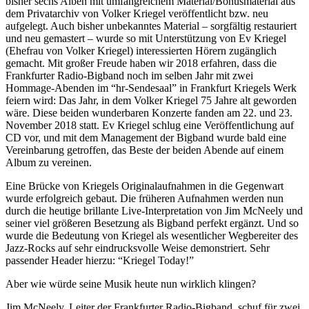
bisher sechs Alben mit umfangreichem Material/Bonusmaterial aus
dem Privatarchiv von Volker Kriegel veröffentlicht bzw. neu
aufgelegt. Auch bisher unbekanntes Material – sorgfältig restauriert
und neu gemastert – wurde so mit Unterstützung von Ev Kriegel
(Ehefrau von Volker Kriegel) interessierten Hörern zugänglich
gemacht. Mit großer Freude haben wir 2018 erfahren, dass die
Frankfurter Radio-Bigband noch im selben Jahr mit zwei
Hommage-Abenden im “hr-Sendesaal” in Frankfurt Kriegels Werk
feiern wird: Das Jahr, in dem Volker Kriegel 75 Jahre alt geworden
wäre. Diese beiden wunderbaren Konzerte fanden am 22. und 23.
November 2018 statt. Ev Kriegel schlug eine Veröffentlichung auf
CD vor, und mit dem Management der Bigband wurde bald eine
Vereinbarung getroffen, das Beste der beiden Abende auf einem
Album zu vereinen.
Eine Brücke von Kriegels Originalaufnahmen in die Gegenwart
wurde erfolgreich gebaut. Die früheren Aufnahmen werden nun
durch die heutige brillante Live-Interpretation von Jim McNeely und
seiner viel größeren Besetzung als Bigband perfekt ergänzt. Und so
wurde die Bedeutung von Kriegel als wesentlicher Wegbereiter des
Jazz-Rocks auf sehr eindrucksvolle Weise demonstriert. Sehr
passender Header hierzu: “Kriegel Today!”
Aber wie würde seine Musik heute nun wirklich klingen?
Jim McNeely, Leiter der Frankfurter Radio-Bigband, schuf für zwei