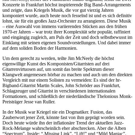
Konzerte in Frankfurt höchst inspirierende Big Band-Arrangements
und zeigte, dass Kriegels Musik, die vor gut vierzig Jahren
komponiert wurde, auch heute noch fesselnd ist und es sich definitiv
lohnt, sie für ein großes Jazz-Orchester zu arrangieren. Diese Musik
– eine Auswahl von immens variierenden Stücken aus den frühen
1970-er Jahren – war trotz ihrer Komplexität sehr populär, raffiniert
und eingängig zugleich, am Puls der Zeit und doch selbstbewusst im
Einklang mit seinen eigenen Soundvorstellungen. Und dabei immer
auf dem soliden Boden der Harmonien.
Um dem gerecht zu werden, teilte Jim McNeely die höchst
eigenwillige Kunst des Komponisten/Gitarristen auf drei
Gitarrenvirtuosen auf, um somit das breite Spektrum dieser
Klangwelt angemessen hörbar zu machen und auch um den direkten
Vergleich mit nur einem Solisten zu vermeiden: Es sind der hr-
Bigband-Gitarrist Martin Scales, John Schröder aus Frankfurt,
Schlagzeuger und Gitarrist in verschiedenen internationalen
Formationen, und schließlich der niederländische Thelonious Monk-
Preisträger Jesse van Ruller.
In der Musik war Kriegel nie ein Dogmatiker. Fusion, das
Zauberwort jener Zeit, könnte fast von ihm geprägt worden sein.
Doch heute würde ihn der inflationäre Trend der aktuellen Jazz-
Rock-Melange wahrscheinlich eher abschrecken. Aber die Alben
“Spectrum”, Inside: “,Missing Link”, “Lift!” und “Mild Maniac”,