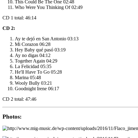
This Could Be The One 02:48
Who Were You Thinking Of 02:49
CD 1 total: 46:14
CD 2:
Ay te dejó en San Antonio 03:13
Mi Corazon 06:28
Hey Baby qué pasó 03:19
Ay no digas 04:12
Together Again 04:29
La Felicidad 05:35
He'll Have To Go 05:28
Marina 05:48
Wooly Bully 03:21
Goodnight Irene 06:17
CD 2 total: 47:46
Photos: