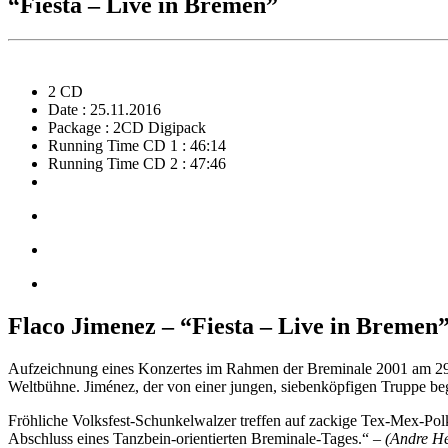
“Fiesta – Live in Bremen”
2 CD
Date : 25.11.2016
Package : 2CD Digipack
Running Time CD 1 : 46:14
Running Time CD 2 : 47:46
Flaco Jimenez – “Fiesta – Live in Bremen
Aufzeichnung eines Konzertes im Rahmen der Breminale 2001 am 29.0
Weltbühne. Jiménez, der von einer jungen, siebenköpfigen Truppe beg
Fröhliche Volksfest-Schunkelwalzer treffen auf zackige Tex-Mex-P
Abschluss eines Tanzbein-orientierten Breminale-Tages.“ –
(Andre He