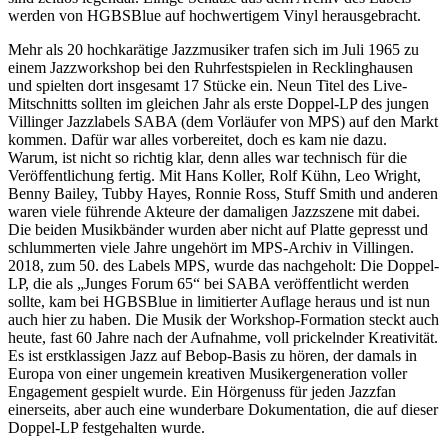
werden von HGBSBlue auf hochwertigem Vinyl herausgebracht.
Mehr als 20 hochkarätige Jazzmusiker trafen sich im Juli 1965 zu
einem Jazzworkshop bei den Ruhrfestspielen in Recklinghausen
und spielten dort insgesamt 17 Stücke ein. Neun Titel des Live-
Mitschnitts sollten im gleichen Jahr als erste Doppel-LP des jungen
Villinger Jazzlabels SABA (dem Vorläufer von MPS) auf den Markt
kommen. Dafür war alles vorbereitet, doch es kam nie dazu.
Warum, ist nicht so richtig klar, denn alles war technisch für die
Veröffentlichung fertig. Mit Hans Koller, Rolf Kühn, Leo Wright,
Benny Bailey, Tubby Hayes, Ronnie Ross, Stuff Smith und anderen
waren viele führende Akteure der damaligen Jazzszene mit dabei.
Die beiden Musikbänder wurden aber nicht auf Platte gepresst und
schlummerten viele Jahre ungehört im MPS-Archiv in Villingen.
2018, zum 50. des Labels MPS, wurde das nachgeholt: Die Doppel-
LP, die als „Junges Forum 65“ bei SABA veröffentlicht werden
sollte, kam bei HGBSBlue in limitierter Auflage heraus und ist nun
auch hier zu haben. Die Musik der Workshop-Formation steckt auch
heute, fast 60 Jahre nach der Aufnahme, voll prickelnder Kreativität.
Es ist erstklassigen Jazz auf Bebop-Basis zu hören, der damals in
Europa von einer ungemein kreativen Musikergeneration voller
Engagement gespielt wurde. Ein Hörgenuss für jeden Jazzfan
einerseits, aber auch eine wunderbare Dokumentation, die auf dieser
Doppel-LP festgehalten wurde.