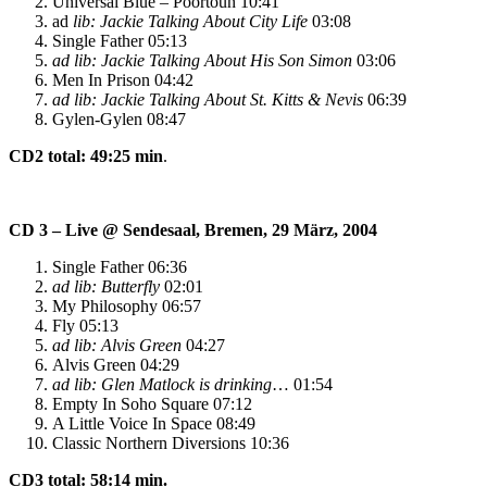
Universal Blue – Poortoun 10:41
ad
lib: Jackie Talking About City Life
03:08
Single Father 05:13
ad lib: Jackie Talking About His Son Simon
03:06
Men In Prison 04:42
ad lib: Jackie Talking About St. Kitts & Nevis
06:39
Gylen-Gylen 08:47
CD2 total: 49:25 min
.
CD 3 – Live @ Sendesaal, Bremen, 29 März, 2004
Single Father 06:36
ad lib: Butterfly
02:01
My Philosophy 06:57
Fly 05:13
ad lib: Alvis Green
04:27
Alvis Green 04:29
ad lib: Glen Matlock is drinking
… 01:54
Empty In Soho Square 07:12
A Little Voice In Space 08:49
Classic Northern Diversions 10:36
CD3 total: 58:14 min.