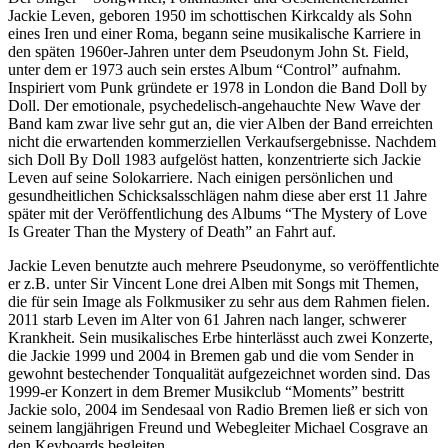
Jackie Leven, geboren 1950 im schottischen Kirkcaldy als Sohn
eines Iren und einer Roma, begann seine musikalische Karriere in
den späten 1960er-Jahren unter dem Pseudonym John St. Field,
unter dem er 1973 auch sein erstes Album “Control” aufnahm.
Inspiriert vom Punk gründete er 1978 in London die Band Doll by
Doll. Der emotionale, psychedelisch-angehauchte New Wave der
Band kam zwar live sehr gut an, die vier Alben der Band erreichten
nicht die erwartenden kommerziellen Verkaufsergebnisse. Nachdem
sich Doll By Doll 1983 aufgelöst hatten, konzentrierte sich Jackie
Leven auf seine Solokarriere. Nach einigen persönlichen und
gesundheitlichen Schicksalsschlägen nahm diese aber erst 11 Jahre
später mit der Veröffentlichung des Albums “The Mystery of Love
Is Greater Than the Mystery of Death” an Fahrt auf.
Jackie Leven benutzte auch mehrere Pseudonyme, so veröffentlichte
er z.B. unter Sir Vincent Lone drei Alben mit Songs mit Themen,
die für sein Image als Folkmusiker zu sehr aus dem Rahmen fielen.
2011 starb Leven im Alter von 61 Jahren nach langer, schwerer
Krankheit. Sein musikalisches Erbe hinterlässt auch zwei Konzerte,
die Jackie 1999 und 2004 in Bremen gab und die vom Sender in
gewohnt bestechender Tonqualität aufgezeichnet worden sind. Das
1999-er Konzert in dem Bremer Musikclub “Moments” bestritt
Jackie solo, 2004 im Sendesaal von Radio Bremen ließ er sich von
seinem langjährigen Freund und Webegleiter Michael Cosgrave an
den Keyboards begleiten.