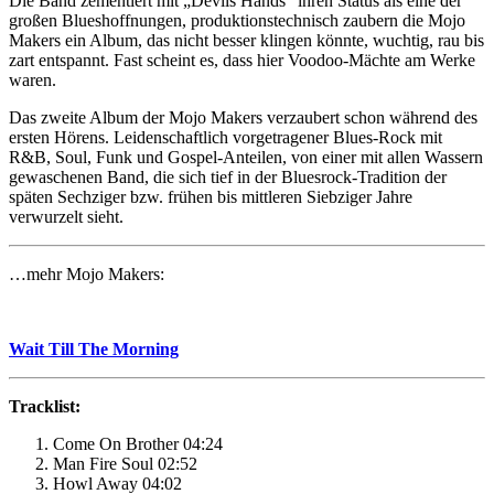
Die Band zementiert mit „Devils Hands“ ihren Status als eine der
großen Blueshoffnungen, produktionstechnisch zaubern die Mojo
Makers ein Album, das nicht besser klingen könnte, wuchtig, rau bis
zart entspannt. Fast scheint es, dass hier Voodoo-Mächte am Werke
waren.
Das zweite Album der Mojo Makers verzaubert schon während des
ersten Hörens. Leidenschaftlich vorgetragener Blues-Rock mit
R&B, Soul, Funk und Gospel-Anteilen, von einer mit allen Wassern
gewaschenen Band, die sich tief in der Bluesrock-Tradition der
späten Sechziger bzw. frühen bis mittleren Siebziger Jahre
verwurzelt sieht.
…mehr Mojo Makers:
Wait Till The Morning
Tracklist:
Come On Brother 04:24
Man Fire Soul 02:52
Howl Away 04:02