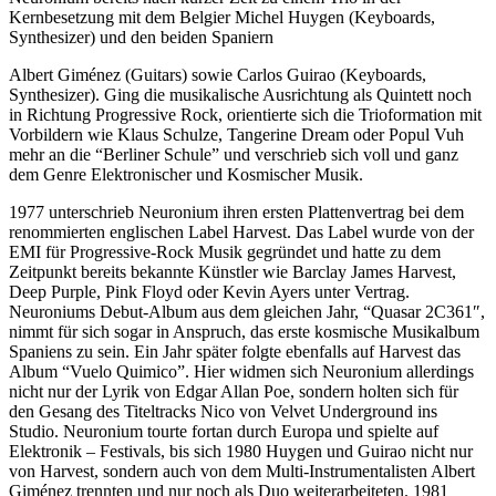
Kernbesetzung mit dem Belgier Michel Huygen (Keyboards,
Synthesizer) und den beiden Spaniern
Albert Giménez (Guitars) sowie Carlos Guirao (Keyboards,
Synthesizer). Ging die musikalische Ausrichtung als Quintett noch
in Richtung Progressive Rock, orientierte sich die Trioformation mit
Vorbildern wie Klaus Schulze, Tangerine Dream oder Popul Vuh
mehr an die “Berliner Schule” und verschrieb sich voll und ganz
dem Genre Elektronischer und Kosmischer Musik.
1977 unterschrieb Neuronium ihren ersten Plattenvertrag bei dem
renommierten englischen Label Harvest. Das Label wurde von der
EMI für Progressive-Rock Musik gegründet und hatte zu dem
Zeitpunkt bereits bekannte Künstler wie Barclay James Harvest,
Deep Purple, Pink Floyd oder Kevin Ayers unter Vertrag.
Neuroniums Debut-Album aus dem gleichen Jahr, “Quasar 2C361″,
nimmt für sich sogar in Anspruch, das erste kosmische Musikalbum
Spaniens zu sein. Ein Jahr später folgte ebenfalls auf Harvest das
Album “Vuelo Quimico”. Hier widmen sich Neuronium allerdings
nicht nur der Lyrik von Edgar Allan Poe, sondern holten sich für
den Gesang des Titeltracks Nico von Velvet Underground ins
Studio. Neuronium tourte fortan durch Europa und spielte auf
Elektronik – Festivals, bis sich 1980 Huygen und Guirao nicht nur
von Harvest, sondern auch von dem Multi-Instrumentalisten Albert
Giménez trennten und nur noch als Duo weiterarbeiteten. 1981