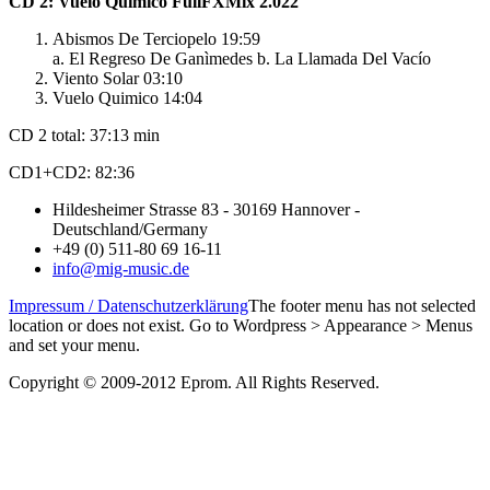
CD 2: Vuelo Quimico FullFXMix 2.022
Abismos De Terciopelo 19:59
a. El Regreso De Ganìmedes b. La Llamada Del Vacío
Viento Solar 03:10
Vuelo Quimico 14:04
CD 2 total: 37:13 min
CD1+CD2: 82:36
Hildesheimer Strasse 83 - 30169 Hannover -
Deutschland/Germany
+49 (0) 511-80 69 16-11
info@mig-music.de
Impressum / Datenschutzerklärung
The footer menu has not selected
location or does not exist. Go to Wordpress > Appearance > Menus
and set your menu.
Copyright © 2009-2012 Eprom. All Rights Reserved.