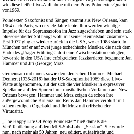
wie diese heiße Live-Aufnahme mit dem Pony Poindexter-Quartet
von1969.
Poindexter, Saxofonist und Sänger, stammt aus New Orleans, kam
1964 nach Paris, wo er viele Jahre lebte. Ihm werden wichtige
Impulse für das Sopransaxofon im Jazz zugeschrieben und sein stark
bluesorientierter Stil hängt wohl mit seiner Heimatstadt zusammen.
Erst 1977 ging er wieder zurück in die USA, wo er 1988 starb. In
München traf er auf zwei junge tschechische Musiker, die nach dem
Ende des „Prager Frühlings“ dort eine Zwischenstation einlegten,
bevor sie in den USA ihre erfolgreichen Jazzkarrieren begannen: Jan
Hammer und Jiri (George) Mraz.
Gemeinsam mit ihnen, sowie dem deutschen Drummer Michael
Dennert (1935-2016) hat der US-Saxophonist 1969 diese Live-
Platte aufgenommen, auf der sich die vier Musiker in expressiver
Spiellaune auf den Spuren ihrer musikalischen Vorfahren aus New
Orleans bewegen. Hammer und Mraz zeigen da schon ihre
außergewöhnliche Brillanz und Reife. Jan Hammer verblüfft mit
seinem erdigen Orgelspiel und Jiri Mraz mit erfrischender
Virtuosität.
„The Happy Life Of Pony Poindexter“ hieß damals die
Veröffentlichung auf dem MPS-Sub-Label „Session“. Sie wurde
nun, nach mehr als 50 Jahren, neu editiert, aufgefrischt und