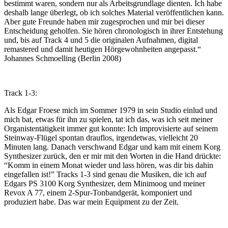
bestimmt waren, sondern nur als Arbeitsgrundlage dienten. Ich habe
deshalb lange überlegt, ob ich solches Material veröffentlichen kann.
Aber gute Freunde haben mir zugesprochen und mir bei dieser
Entscheidung geholfen. Sie hören chronologisch in ihrer Entstehung
und, bis auf Track 4 und 5 die originalen Aufnahmen, digital
remastered und damit heutigen Hörgewohnheiten angepasst.“
Johannes Schmoelling (Berlin 2008)
Track 1-3:
Als Edgar Froese mich im Sommer 1979 in sein Studio einlud und
mich bat, etwas für ihn zu spielen, tat ich das, was ich seit meiner
Organistentätigkeit immer gut konnte: Ich improvisierte auf seinem
Steinway-Flügel spontan drauflos, irgendetwas, vielleicht 20
Minuten lang. Danach verschwand Edgar und kam mit einem Korg
Synthesizer zurück, den er mir mit den Worten in die Hand drückte:
“Komm in einem Monat wieder und lass hören, was dir bis dahin
eingefallen ist!” Tracks 1-3 sind genau die Musiken, die ich auf
Edgars PS 3100 Korg Synthesizer, dem Minimoog und meiner
Revox A 77, einem 2-Spur-Tonbandgerät, komponiert und
produziert habe. Das war mein Equipment zu der Zeit.