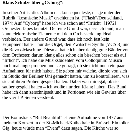
Klaus Schulze über „Cyborg“:
In seiner Art ist dies Album das konsequenteste, das je unter der
Rubrik “kosmische Musik” erschienen ist. (“Flash”/Deutschland,
1974) Auf “Cyborg” habe ich wie schon auf “Irrlicht” [1972]
Orchester-Tapes benutzt. Der eine Grund war, dass ich fand, man
kann elektronische Elemente mit dem Orchesterklang ideal
verbinden. Der andere Grund war, dass ich noch fast kein
Equipment hatte – nur die Orgel, den Zwitscher Synthi [VCS 3] und
die Revox-Maschine. Diesmal hatte ich aber richtig gute Bänder von
dem Orchester, darum klang alles schon ein bisschen besser als auf
“Irrlicht”. Ich habe die Musikstudenten vom Colloquium Musica
noch mal angesprochen und sie gefragt, ob sie nicht noch ein paar
Aufnahmen für mich haben. Sie gaben mir welche, die sie von sich
im Studio der Berliner Uni gemacht hatten, um zu kontrollieren, was
sie auf ihren Proben gespielt hatten. Dabei war mir egal, ob sie
sauber gespielt hatten – ich wollte nur den Klang haben. Das Band
habe ich dann zerschnipselt und in Portionen wie ein Gewürz über
die vier LP-Seiten verstreut.
Der Bonustrack “But Beautiful” ist eine Aufnahme von 1977 aus
meinem Konzert in der St.-Michael-Kathedrale in Brüssel. Ein toller
Gig, heute würde man “Event” dazu sagen. Die Kirche war so