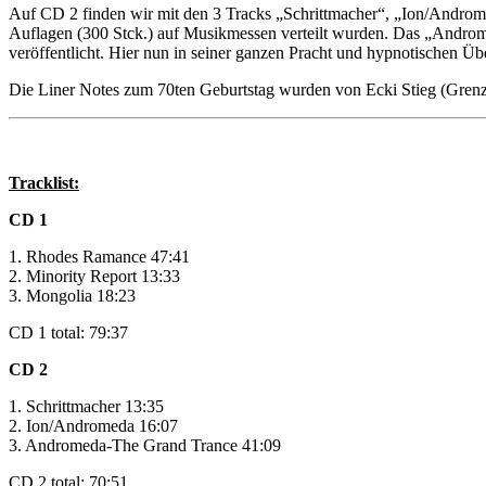
Auf CD 2 finden wir mit den 3 Tracks „Schrittmacher“, „Ion/Androme
Auflagen (300 Stck.) auf Musikmessen verteilt wurden. Das „Andro
veröffentlicht. Hier nun in seiner ganzen Pracht und hypnotischen
Die Liner Notes zum 70ten Geburtstag wurden von Ecki Stieg (Grenzw
Tracklist:
CD 1
1. Rhodes Ramance 47:41
2. Minority Report 13:33
3. Mongolia 18:23
CD 1 total: 79:37
CD 2
1. Schrittmacher 13:35
2. Ion/Andromeda 16:07
3. Andromeda-The Grand Trance 41:09
CD 2 total: 70:51