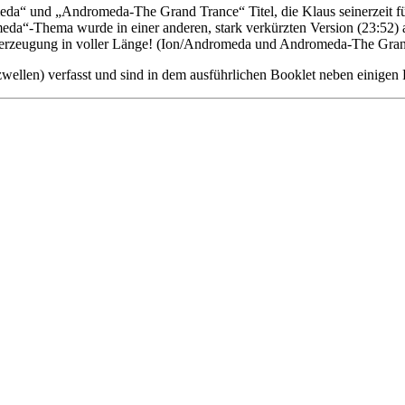
da“ und „Andromeda-The Grand Trance“ Titel, die Klaus seinerzeit fü
meda“-Thema wurde in einer anderen, stark verkürzten Version (23:5
 Überzeugung in voller Länge! (Ion/Andromeda und Andromeda-The Gran
ellen) verfasst und sind in dem ausführlichen Booklet neben einigen 