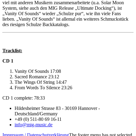
viel mit anderen Musikern zusammenarbeitete (u.a. Solar Moon
System, siehe auch den MIG Release „Ultimate Docking“), ist
„Vanity Of Sounds“ wieder „Schulze pur“, wie ihn viele Fans
lieben. „Vanity Of Sounds“ ist allemal ein weiteres Schmuckstück
des riesigen Schulze Backkatalogs.
Tracklist:
CD 1
Vanity Of Sounds 17:08
Sacred Romance 23:12
The Wings Of String 14:47
From Words To Silence 23:26
CD 1 complete: 78:33
Hildesheimer Strasse 83 - 30169 Hannover -
Deutschland/Germany
+49 (0) 511-80 69 16-11
info@mig-music.de
Impressum / Datenschutzerklärung
The footer menu has not selected