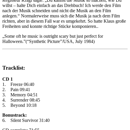
Regisseur Kragl sagte: „Du kannst die Musik so machen, wie Du
willst – halte Dich einfach an das Drehbuch! Ich werde den Film
nach der Musik schneiden und nicht die Musik an den Film
anlegen.“ Normalerweise muss sich die Musik ja nach dem Film
richten, aber in diesem Fall war es umgekehrt. So hatte Klaus große
Freiheiten und konnte richtige Stücke komponieren..
„Some oft he music is outright scary but just perfect for
Halloween.”(“Synthetic Picture”/USA, July 1984)
Tracklist:
CD 1
1. Freeze 06:40
2. Pain 09:41
3. Memory 04:51
4. Surrender 08:45
5. Beyond 10:18
Bonustrack:
6. Silent Survivor 31:40