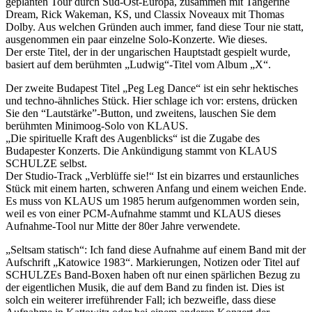
geplanten Tour durch Süd-Ost-Europa, zusammen mit Tangerine
Dream, Rick Wakeman, KS, und Classix Noveaux mit Thomas
Dolby. Aus welchen Gründen auch immer, fand diese Tour nie statt,
ausgenommen ein paar einzelne Solo-Konzerte. Wie dieses.
Der erste Titel, der in der ungarischen Hauptstadt gespielt wurde,
basiert auf dem berühmten „Ludwig“-Titel vom Album „X“.
Der zweite Budapest Titel „Peg Leg Dance“ ist ein sehr hektisches
und techno-ähnliches Stück. Hier schlage ich vor: erstens, drücken
Sie den “Lautstärke”-Button, und zweitens, lauschen Sie dem
berühmten Minimoog-Solo von KLAUS.
„Die spirituelle Kraft des Augenblicks“ ist die Zugabe des
Budapester Konzerts. Die Ankündigung stammt von KLAUS
SCHULZE selbst.
Der Studio-Track „Verblüffe sie!“ Ist ein bizarres und erstaunliches
Stück mit einem harten, schweren Anfang und einem weichen Ende.
Es muss von KLAUS um 1985 herum aufgenommen worden sein,
weil es von einer PCM-Aufnahme stammt und KLAUS dieses
Aufnahme-Tool nur Mitte der 80er Jahre verwendete.
„Seltsam statisch“: Ich fand diese Aufnahme auf einem Band mit der
Aufschrift „Katowice 1983“. Markierungen, Notizen oder Titel auf
SCHULZEs Band-Boxen haben oft nur einen spärlichen Bezug zu
der eigentlichen Musik, die auf dem Band zu finden ist. Dies ist
solch ein weiterer irreführender Fall; ich bezweifle, dass diese