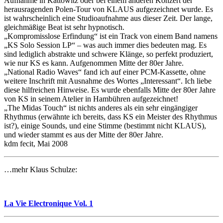
Aufnahme in Kattowitz oder bei einem anderen Konzert der
herausragenden Polen-Tour von KLAUS aufgezeichnet wurde. Es
ist wahrscheinlich eine Studioaufnahme aus dieser Zeit. Der lange,
gleichmäßige Beat ist sehr hypnotisch.
„Kompromisslose Erfindung“ ist ein Track von einem Band namens
„KS Solo Session LP“ – was auch immer dies bedeuten mag. Es
sind lediglich abstrakte und schwere Klänge, so perfekt produziert,
wie nur KS es kann. Aufgenommen Mitte der 80er Jahre.
„National Radio Waves“ fand ich auf einer PCM-Kassette, ohne
weitere Inschrift mit Ausnahme des Wortes „Interessant“. Ich liebe
diese hilfreichen Hinweise. Es wurde ebenfalls Mitte der 80er Jahre
von KS in seinem Atelier in Hambühren aufgezeichnet!
„The Midas Touch“ ist nichts anderes als ein sehr eingängiger
Rhythmus (erwähnte ich bereits, dass KS ein Meister des Rhythmus
ist?), einige Sounds, und eine Stimme (bestimmt nicht KLAUS),
und wieder stammt es aus der Mitte der 80er Jahre.
kdm fecit, Mai 2008
…mehr Klaus Schulze:
La Vie Electronique Vol. 1