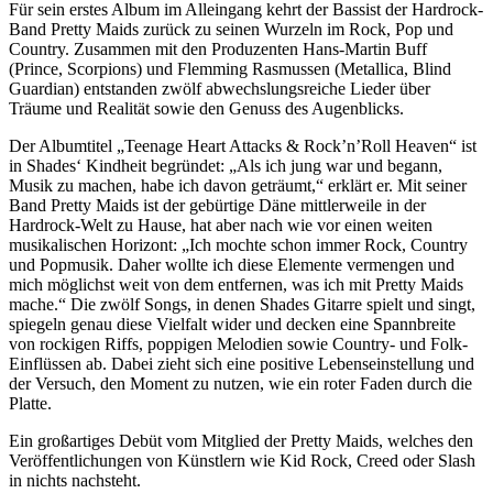
Für sein erstes Album im Alleingang kehrt der Bassist der Hardrock-
Band Pretty Maids zurück zu seinen Wurzeln im Rock, Pop und
Country. Zusammen mit den Produzenten Hans-Martin Buff
(Prince, Scorpions) und Flemming Rasmussen (Metallica, Blind
Guardian) entstanden zwölf abwechslungsreiche Lieder über
Träume und Realität sowie den Genuss des Augenblicks.
Der Albumtitel „Teenage Heart Attacks & Rock’n’Roll Heaven“ ist
in Shades‘ Kindheit begründet: „Als ich jung war und begann,
Musik zu machen, habe ich davon geträumt,“ erklärt er. Mit seiner
Band Pretty Maids ist der gebürtige Däne mittlerweile in der
Hardrock-Welt zu Hause, hat aber nach wie vor einen weiten
musikalischen Horizont: „Ich mochte schon immer Rock, Country
und Popmusik. Daher wollte ich diese Elemente vermengen und
mich möglichst weit von dem entfernen, was ich mit Pretty Maids
mache.“ Die zwölf Songs, in denen Shades Gitarre spielt und singt,
spiegeln genau diese Vielfalt wider und decken eine Spannbreite
von rockigen Riffs, poppigen Melodien sowie Country- und Folk-
Einflüssen ab. Dabei zieht sich eine positive Lebenseinstellung und
der Versuch, den Moment zu nutzen, wie ein roter Faden durch die
Platte.
Ein großartiges Debüt vom Mitglied der Pretty Maids, welches den
Veröffentlichungen von Künstlern wie Kid Rock, Creed oder Slash
in nichts nachsteht.