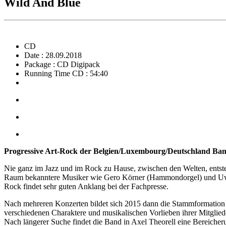
Wild And Blue
CD
Date : 28.09.2018
Package : CD Digipack
Running Time CD : 54:40
Progressive Art-Rock der Belgien/Luxembourg/Deutschland Band
Nie ganz im Jazz und im Rock zu Hause, zwischen den Welten, entste
Raum bekanntere Musiker wie Gero Körner (Hammondorgel) und Uwe B
Rock findet sehr guten Anklang bei der Fachpresse.
Nach mehreren Konzerten bildet sich 2015 dann die Stammformation m
verschiedenen Charaktere und musikalischen Vorlieben ihrer Mitglied
Nach längerer Suche findet die Band in Axel Theorell eine Bereicher