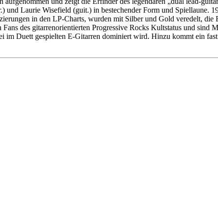
 aufgenommen und zeigt die Erfinder des legendären „dual lead-guitar
dr.) und Laurie Wisefield (guit.) in bestechender Form und Spiellaune.
tzierungen in den LP-Charts, wurden mit Silber und Gold veredelt, di
Fans des gitarrenorientierten Progressive Rocks Kultstatus und sind 
wei im Duett gespielten E-Gitarren dominiert wird. Hinzu kommt ein fast