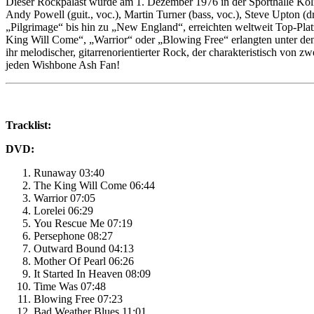
Dieser Rockpalast wurde am 1. Dezember 1976 in der Sporthalle Köln
Andy Powell (guit., voc.), Martin Turner (bass, voc.), Steve Upton (
„Pilgrimage“ bis hin zu „New England“, erreichten weltweit Top-Pla
King Will Come“, „Warrior“ oder „Blowing Free“ erlangten unter den 
ihr melodischer, gitarrenorientierter Rock, der charakteristisch von z
jeden Wishbone Ash Fan!
Tracklist:
DVD:
Runaway 03:40
The King Will Come 06:44
Warrior 07:05
Lorelei 06:29
You Rescue Me 07:19
Persephone 08:27
Outward Bound 04:13
Mother Of Pearl 06:26
It Started In Heaven 08:09
Time Was 07:48
Blowing Free 07:23
Bad Weather Blues 11:01