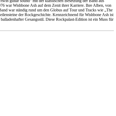
/twin guitar sound“ mit der klassischen Besetzung der Band aus
 1976 war Wishbone Ash auf dem Zenit ihrer Karriere. Ihre Alben, von
e Band war ständig rund um den Globus auf Tour und Tracks wie „The
Meilensteine der Rockgeschichte. Kennzeichnend für Wishbone Ash ist
 balladenhafter Gesangsstil. Diese Rockpalast-Edition ist ein Muss für