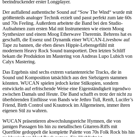
beeindruckender erster Longplayer.
Der auffallend authentische Sound auf “Sow The Wind“ wurde mit
größtenteils analoger Technik erzielt und passt perfekt zum late 60s
und 70s Feeling. Außerdem arbeitete die Band bei den Studio-
Aufnahmen zum ersten Mal mit Instrumenten wie einem Moog
Synthesizer und einem Moog Etherwave Theremin. Behrens hat es
geschafft, die Essenz und Dynamik einer WUCAN-Liveshow auf
Tape zu bannen, die eben dieses Hippie-Lebensgefühl mit
modernem Heavy Rock Sound transportiert. Den letzten Schliff
bekam die Produktion im Mastering von Andreas Lupo Lubich von
Calyx Mastering.
Das Ergebnis sind sechs extrem variantenreiche Tracks, die in
Sound und Komposition tatsächlich aus den Siebzigern stammen
könnten. WUCAN spielen jedoch keine Stilkopien, sondern
entwickeln auf erfrischende Weise eine Eigenständigkeit irgendwo
zwischen Damals und Heute. Die Band schafft es trotz der nicht zu
überhörenden Einflüsse von Bands wie Jethro Tull, Renft, Lucifer’s
Friend, Birth Control und Krautrock im Allgemeinen, immer ihren
eigenen Stil zu wahren.
WUCAN präsentieren abwechslungsreiche Hymnen, die von
jamigen Passagen bis hin zu metallischen Gitarren-Riffs mit
Querflöte gedoppelt die komplette Palette von 70s Folk Rock bis hin