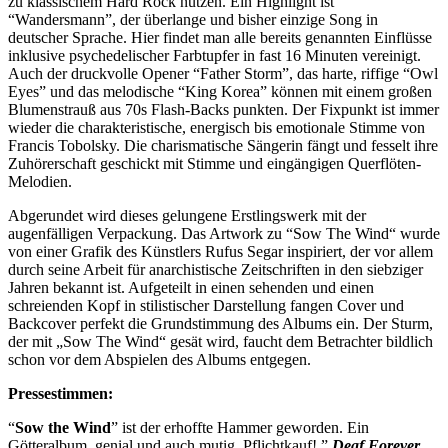
zu klassischem Hard Rock nutzen. Ein Highlight ist
“Wandersmann”, der überlange und bisher einzige Song in
deutscher Sprache. Hier findet man alle bereits genannten Einflüsse
inklusive psychedelischer Farbtupfer in fast 16 Minuten vereinigt.
Auch der druckvolle Opener “Father Storm”, das harte, riffige “Owl
Eyes” und das melodische “King Korea” können mit einem großen
Blumenstrauß aus 70s Flash-Backs punkten. Der Fixpunkt ist immer
wieder die charakteristische, energisch bis emotionale Stimme von
Francis Tobolsky. Die charismatische Sängerin fängt und fesselt ihre
Zuhörerschaft geschickt mit Stimme und eingängigen Querflöten-
Melodien.
Abgerundet wird dieses gelungene Erstlingswerk mit der
augenfälligen Verpackung. Das Artwork zu “Sow The Wind“ wurde
von einer Grafik des Künstlers Rufus Segar inspiriert, der vor allem
durch seine Arbeit für anarchistische Zeitschriften in den siebziger
Jahren bekannt ist. Aufgeteilt in einen sehenden und einen
schreienden Kopf in stilistischer Darstellung fangen Cover und
Backcover perfekt die Grundstimmung des Albums ein. Der Sturm,
der mit „Sow The Wind“ gesät wird, faucht dem Betrachter bildlich
schon vor dem Abspielen des Albums entgegen.
Pressestimmen:
“
Sow the Wind
” ist der erhoffte Hammer geworden. Ein
Götteralbum, genial und auch mutig. Pflichtkauf! ”
Deaf Forever