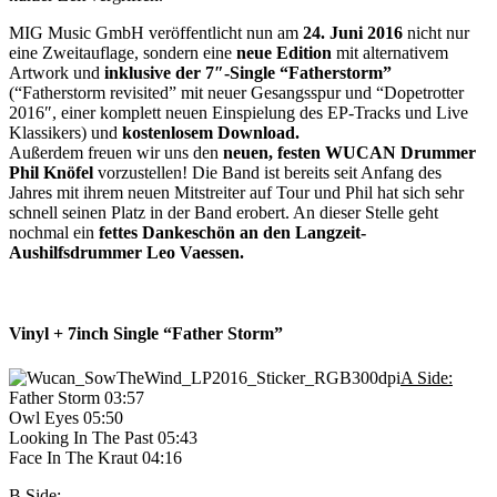
MIG Music GmbH veröffentlicht nun am
24. Juni 2016
nicht nur
eine Zweitauflage, sondern eine
neue Edition
mit alternativem
Artwork und
inklusive der 7″-Single “Fatherstorm”
(“Fatherstorm revisited” mit neuer Gesangsspur und “Dopetrotter
2016″, einer komplett neuen Einspielung des EP-Tracks und Live
Klassikers) und
kostenlosem Download.
Außerdem freuen wir uns den
neuen, festen WUCAN Drummer
Phil Knöfel
vorzustellen! Die Band ist bereits seit Anfang des
Jahres mit ihrem neuen Mitstreiter auf Tour und Phil hat sich sehr
schnell seinen Platz in der Band erobert. An dieser Stelle geht
nochmal ein
fettes Dankeschön an den Langzeit-
Aushilfsdrummer Leo Vaessen.
Vinyl + 7inch Single “Father Storm”
A Side:
Father Storm 03:57
Owl Eyes 05:50
Looking In The Past 05:43
Face In The Kraut 04:16
B Side: