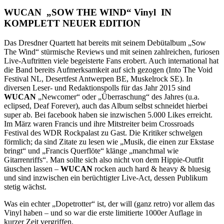
WUCAN „SOW THE WIND“ Vinyl IN
KOMPLETT NEUER EDITION
Das Dresdner Quartett hat bereits mit seinem Debütalbum „Sow
The Wind“ stürmische Reviews und mit seinen zahlreichen, furiosen
Live-Auftritten viele begeisterte Fans erobert. Auch international hat
die Band bereits Aufmerksamkeit auf sich gezogen (Into The Void
Festival NL, Desertfest Antwerpen BE, Muskelrock SE). In
diversen Leser- und Redaktionspolls für das Jahr 2015 sind
WUCAN
„Newcomer“ oder „Überraschung“ des Jahres (u.a.
eclipsed, Deaf Forever), auch das Album selbst schneidet hierbei
super ab. Bei facebook haben sie inzwischen 5.000 Likes erreicht.
Im März waren Francis und ihre Mitstreiter beim Crossroads
Festival des WDR Rockpalast zu Gast. Die Kritiker schwelgen
förmlich; da sind Zitate zu lesen wie „Musik, die einen zur Ekstase
bringt“ und „Francis Querflöte“ klänge „manchmal wie
Gitarrenriffs“. Man sollte sich also nicht von dem Hippie-Outfit
täuschen lassen –
WUCAN
rocken auch hard & heavy & bluesig
und sind inzwischen ein berüchtigter Live-Act, dessen Publikum
stetig wächst.
Was ein echter „Dopetrotter“ ist, der will (ganz retro) vor allem das
Vinyl haben – und so war die erste limitierte 1000er Auflage in
kurzer Zeit vergriffen.