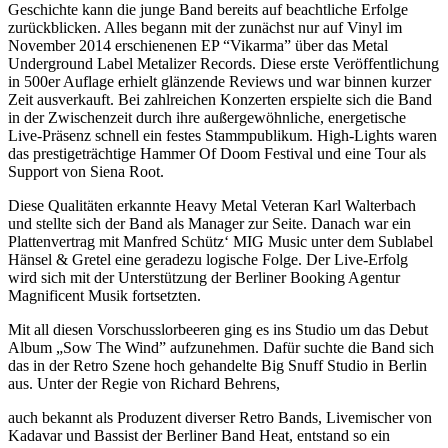
Geschichte kann die junge Band bereits auf beachtliche Erfolge
zurückblicken. Alles begann mit der zunächst nur auf Vinyl im
November 2014 erschienenen EP “Vikarma” über das Metal
Underground Label Metalizer Records. Diese erste Veröffentlichung
in 500er Auflage erhielt glänzende Reviews und war binnen kurzer
Zeit ausverkauft. Bei zahlreichen Konzerten erspielte sich die Band
in der Zwischenzeit durch ihre außergewöhnliche, energetische
Live-Präsenz schnell ein festes Stammpublikum. High-Lights waren
das prestigeträchtige Hammer Of Doom Festival und eine Tour als
Support von Siena Root.
Diese Qualitäten erkannte Heavy Metal Veteran Karl Walterbach
und stellte sich der Band als Manager zur Seite. Danach war ein
Plattenvertrag mit Manfred Schütz‘ MIG Music unter dem Sublabel
Hänsel & Gretel eine geradezu logische Folge. Der Live-Erfolg
wird sich mit der Unterstützung der Berliner Booking Agentur
Magnificent Musik fortsetzten.
Mit all diesen Vorschusslorbeeren ging es ins Studio um das Debut
Album „Sow The Wind” aufzunehmen. Dafür suchte die Band sich
das in der Retro Szene hoch gehandelte Big Snuff Studio in Berlin
aus. Unter der Regie von Richard Behrens,
auch bekannt als Produzent diverser Retro Bands, Livemischer von
Kadavar und Bassist der Berliner Band Heat, entstand so ein