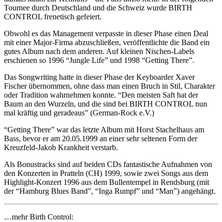
Tournee durch Deutschland und die Schweiz wurde BIRTH
CONTROL frenetisch gefeiert.
Obwohl es das Management verpasste in dieser Phase einen Deal
mit einer Major-Firma abzuschließen, veröffentlichte die Band ein
gutes Album nach dem anderen. Auf kleinen Nischen-Labels
erschienen so 1996 “Jungle Life” und 1998 “Getting There”.
Das Songwriting hatte in dieser Phase der Keyboarder Xaver
Fischer übernommen, ohne dass man einen Bruch in Stil, Charakter
oder Tradition wahrnehmen konnte. “Den meisten Saft hat der
Baum an den Wurzeln, und die sind bei BIRTH CONTROL nun
mal kräftig und geradeaus” (German-Rock e.V.)
“Getting There” war das letzte Album mit Horst Stachelhaus am
Bass, bevor er am 20.05.1999 an einer sehr seltenen Form der
Kreuzfeld-Jakob Krankheit verstarb.
Als Bonustracks sind auf beiden CDs fantastische Aufnahmen von
den Konzerten in Pratteln (CH) 1999, sowie zwei Songs aus dem
Highlight-Konzert 1996 aus dem Bullentempel in Rendsburg (mit
der “Hamburg Blues Band”, “Inga Rumpf” und “Man”) angehängt.
…mehr Birth Control: