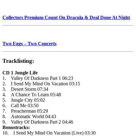
Collectors Premium Count On Dracula & Deal Done At Night
Two Eggs – Two Concerts
Tracklisting:
CD 1 Jungle Life
1. Valley Of Darkness Part 1 06:23
2. I Send My Mind On Vacation 03:15
3. Desert Storm 07:34
4. A Chance To Learn 05:48
5. Jungle City 05:02
6. Call Me 03:50
7. Preacherman 05:29
8. Automatic World 04:43
9. Valley Of Darkness Part 2 04:46
Bonustracks:
10. I Send My Mind On Vacation (Live) 03:30