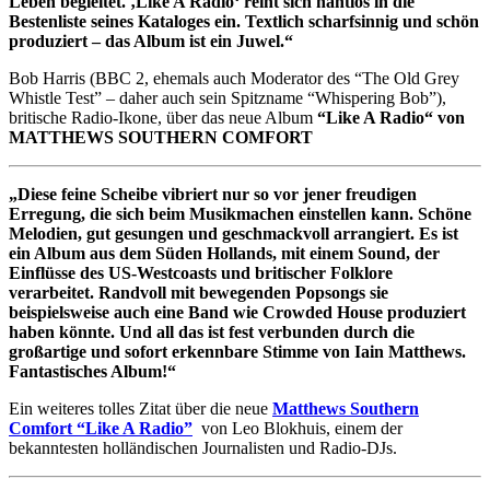
Leben begleitet. ‚Like A Radio‘ reiht sich nahtlos in die
Bestenliste seines Kataloges ein. Textlich scharfsinnig und schön
produziert – das Album ist ein Juwel.“
Bob Harris (BBC 2, ehemals auch Moderator des “The Old Grey
Whistle Test” – daher auch sein Spitzname “Whispering Bob”),
britische Radio-Ikone, über das neue Album
“Like A Radio“ von
MATTHEWS SOUTHERN COMFORT
„Diese feine Scheibe vibriert nur so vor jener freudigen
Erregung, die sich beim Musikmachen einstellen kann. Schöne
Melodien, gut gesungen und geschmackvoll arrangiert. Es ist
ein Album aus dem Süden Hollands, mit einem Sound, der
Einflüsse des US-Westcoasts und britischer Folklore
verarbeitet. Randvoll mit bewegenden Popsongs sie
beispielsweise auch eine Band wie Crowded House produziert
haben könnte. Und all das ist fest verbunden durch die
großartige und sofort erkennbare Stimme von Iain Matthews.
Fantastisches Album!“
Ein weiteres tolles Zitat über die neue
Matthews Southern
Comfort “Like A Radio”
von Leo Blokhuis, einem der
bekanntesten holländischen Journalisten und Radio-DJs.