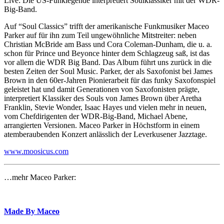
Live: Die US-Funklegende interpretiert Soulklassiker mit der WDR-
Big-Band.
Auf “Soul Classics” trifft der amerikanische Funkmusiker Maceo
Parker auf für ihn zum Teil ungewöhnliche Mitstreiter: neben
Christian McBride am Bass und Cora Coleman-Dunham, die u. a.
schon für Prince und Beyonce hinter dem Schlagzeug saß, ist das
vor allem die WDR Big Band. Das Album führt uns zurück in die
besten Zeiten der Soul Music. Parker, der als Saxofonist bei James
Brown in den 60er-Jahren Pionierarbeit für das funky Saxofonspiel
geleistet hat und damit Generationen von Saxofonisten prägte,
interpretiert Klassiker des Souls von James Brown über Aretha
Franklin, Stevie Wonder, Isaac Hayes und vielen mehr in neuen,
vom Chefdirigenten der WDR-Big-Band, Michael Abene,
arrangierten Versionen. Maceo Parker in Höchstform in einem
atemberaubenden Konzert anlässlich der Leverkusener Jazztage.
www.moosicus.com
…mehr Maceo Parker:
Made By Maceo