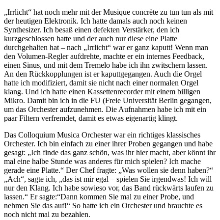
„Irrlicht“ hat noch mehr mit der Musique concrète zu tun tun als mit
der heutigen Elektronik. Ich hatte damals auch noch keinen
Synthesizer. Ich besaß einen defekten Verstärker, den ich
kurzgeschlossen hatte und der auch nur diese eine Platte
durchgehalten hat – nach „Irrlicht“ war er ganz kaputt! Wenn man
den Volumen-Regler aufdrehte, machte er ein internes Feedback,
einen Sinus, und mit dem Tremelo habe ich ihn zwitschern lassen.
An den Rückkopplungen ist er kaputtgegangen. Auch die Orgel
hatte ich modifiziert, damit sie nicht nach einer normalen Orgel
klang. Und ich hatte einen Kassettenrecorder mit einem billigen
Mikro. Damit bin ich in die FU (Freie Universität Berlin gegangen,
um das Orchester aufzunehmen. Die Aufnahmen habe ich mit ein
paar Filtern verfremdet, damit es etwas eigenartig klingt.
Das Colloquium Musica Orchester war ein richtiges klassisches
Orchester. Ich bin einfach zu einer ihrer Proben gegangen und habe
gesagt: „Ich finde das ganz schön, was ihr hier macht, aber könnt ihr
mal eine halbe Stunde was anderes für mich spielen? Ich mache
gerade eine Platte.“ Der Chef fragte: „Was wollen sie denn haben?“
„Ach“, sagte ich, „das ist mir egal – spielen Sie irgendwas! Ich will
nur den Klang. Ich habe sowieso vor, das Band rückwärts laufen zu
lassen.“ Er sagte:“Dann kommen Sie mal zu einer Probe, und
nehmen Sie das auf!“ So hatte ich ein Orchester und brauchte es
noch nicht mal zu bezahlen.