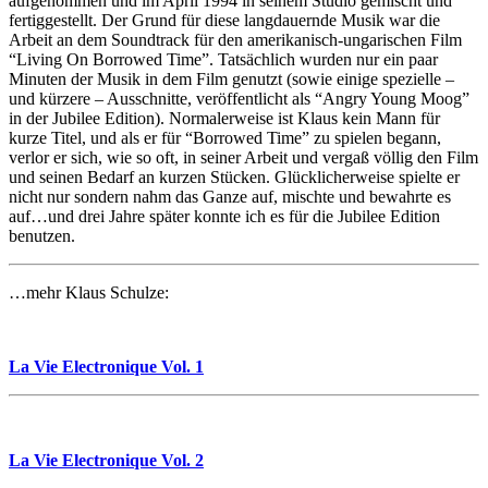
aufgenommen und im April 1994 in seinem Studio gemischt und
fertiggestellt. Der Grund für diese langdauernde Musik war die
Arbeit an dem Soundtrack für den amerikanisch-ungarischen Film
“Living On Borrowed Time”. Tatsächlich wurden nur ein paar
Minuten der Musik in dem Film genutzt (sowie einige spezielle –
und kürzere – Ausschnitte, veröffentlicht als “Angry Young Moog”
in der Jubilee Edition). Normalerweise ist Klaus kein Mann für
kurze Titel, und als er für “Borrowed Time” zu spielen begann,
verlor er sich, wie so oft, in seiner Arbeit und vergaß völlig den Film
und seinen Bedarf an kurzen Stücken. Glücklicherweise spielte er
nicht nur sondern nahm das Ganze auf, mischte und bewahrte es
auf…und drei Jahre später konnte ich es für die Jubilee Edition
benutzen.
…mehr Klaus Schulze:
La Vie Electronique Vol. 1
La Vie Electronique Vol. 2