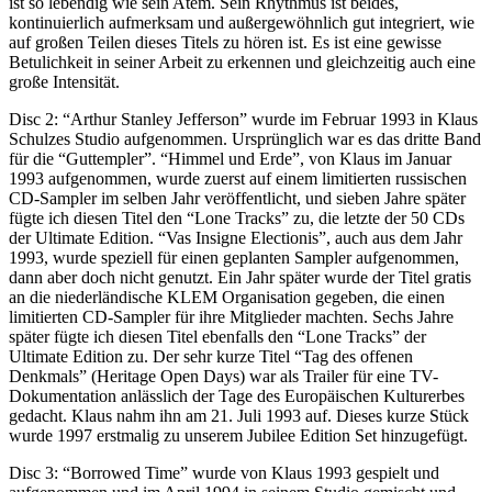
ist so lebendig wie sein Atem. Sein Rhythmus ist beides,
kontinuierlich aufmerksam und außergewöhnlich gut integriert, wie
auf großen Teilen dieses Titels zu hören ist. Es ist eine gewisse
Betulichkeit in seiner Arbeit zu erkennen und gleichzeitig auch eine
große Intensität.
Disc 2: “Arthur Stanley Jefferson” wurde im Februar 1993 in Klaus
Schulzes Studio aufgenommen. Ursprünglich war es das dritte Band
für die “Guttempler”. “Himmel und Erde”, von Klaus im Januar
1993 aufgenommen, wurde zuerst auf einem limitierten russischen
CD-Sampler im selben Jahr veröffentlicht, und sieben Jahre später
fügte ich diesen Titel den “Lone Tracks” zu, die letzte der 50 CDs
der Ultimate Edition. “Vas Insigne Electionis”, auch aus dem Jahr
1993, wurde speziell für einen geplanten Sampler aufgenommen,
dann aber doch nicht genutzt. Ein Jahr später wurde der Titel gratis
an die niederländische KLEM Organisation gegeben, die einen
limitierten CD-Sampler für ihre Mitglieder machten. Sechs Jahre
später fügte ich diesen Titel ebenfalls den “Lone Tracks” der
Ultimate Edition zu. Der sehr kurze Titel “Tag des offenen
Denkmals” (Heritage Open Days) war als Trailer für eine TV-
Dokumentation anlässlich der Tage des Europäischen Kulturerbes
gedacht. Klaus nahm ihn am 21. Juli 1993 auf. Dieses kurze Stück
wurde 1997 erstmalig zu unserem Jubilee Edition Set hinzugefügt.
Disc 3: “Borrowed Time” wurde von Klaus 1993 gespielt und